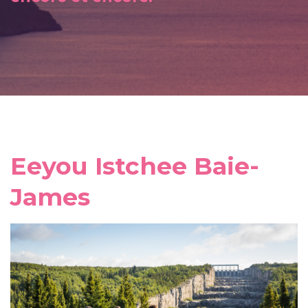
Eeyou Istchee Baie-
James