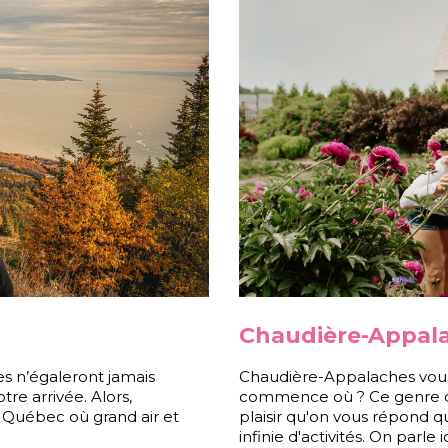
Chaudière-Appal
tes n’égaleront jamais
Chaudière-Appalaches vous d
re arrivée. Alors,
commence où ? Ce genre de 
u Québec où grand air et
plaisir qu'on vous répond qu
infinie d'activités. On parl