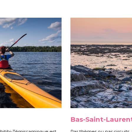
Bas-Saint-Lauren
’Abitibi-Témiscamingue est
Par thèmes ou par circuits,