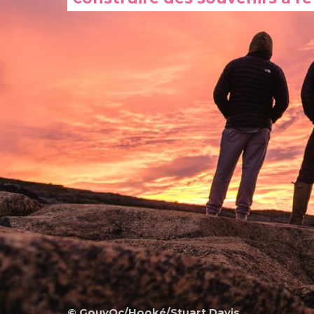
© GouvQc/Hooké/Stuart Davis