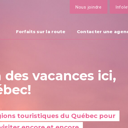
Nous joindre
Infole
Forfaits sur la route
Contacter une agen
 des vacances ici,
ébec!
gions touristiques du Québec pour 
visiter encore et encore.