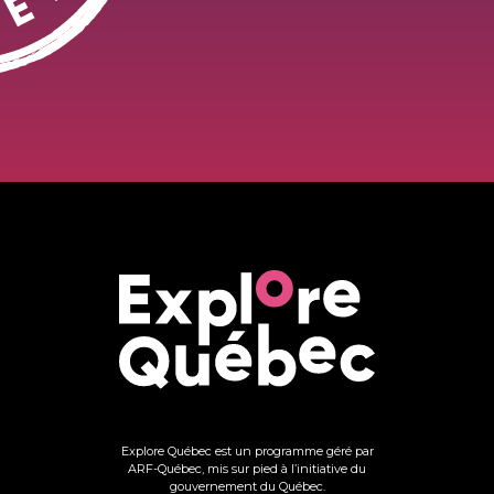
Explore Québec est un programme géré par
ARF-Québec, mis sur pied à l’initiative du
gouvernement du Québec.