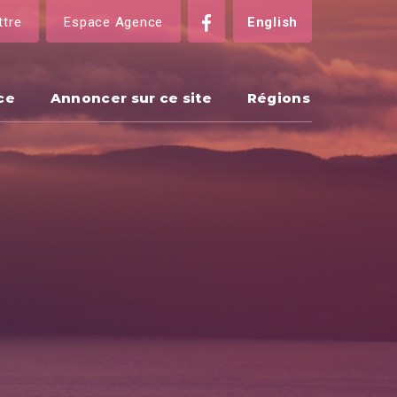
ttre
Espace Agence
English
ce
Annoncer sur ce site
Régions