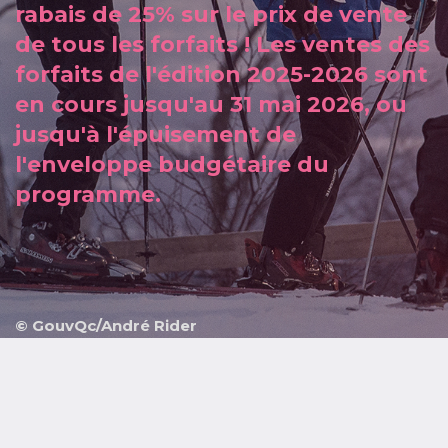
rabais de 25% sur le prix de vente
de tous les forfaits ! Les ventes des
forfaits de l'édition 2025-2026 sont
en cours jusqu'au 31 mai 2026, ou
jusqu'à l'épuisement de
l'enveloppe budgétaire du
programme.
© GouvQc/André Rider