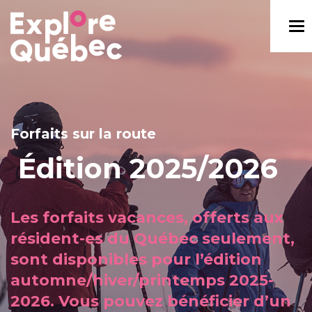
Forfaits sur la route
Édition 2025/2026
Les forfaits vacances, offerts aux
résident-es du Québec seulement,
sont disponibles pour l’édition
automne/hiver/printemps 2025-
2026. Vous pouvez bénéficier d’un