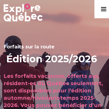
Forfaits sur la route
Édition 2025/2026
Les forfaits vacances, offerts aux
résident-es du Québec seulement,
sont disponibles pour l’édition
automne/hiver/printemps 2025-
2026. Vous pouvez bénéficier d’un