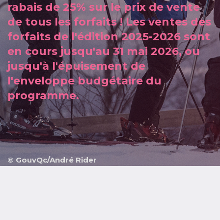
rabais de 25% sur le prix de vente
de tous les forfaits ! Les ventes des
forfaits de l'édition 2025-2026 sont
en cours jusqu'au 31 mai 2026, ou
jusqu'à l'épuisement de
l'enveloppe budgétaire du
programme.
© GouvQc/André Rider