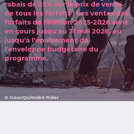
rabais de 25% sur le prix de vente
de tous les forfaits ! Les ventes des
forfaits de l'édition 2025-2026 sont
en cours jusqu'au 31 mai 2026, ou
jusqu'à l'épuisement de
l'enveloppe budgétaire du
programme.
© GouvQc/André Rider