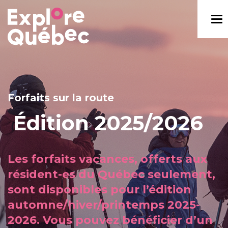
Forfaits sur la route
Édition 2025/2026
Les forfaits vacances, offerts aux
résident-es du Québec seulement,
sont disponibles pour l’édition
automne/hiver/printemps 2025-
2026. Vous pouvez bénéficier d’un