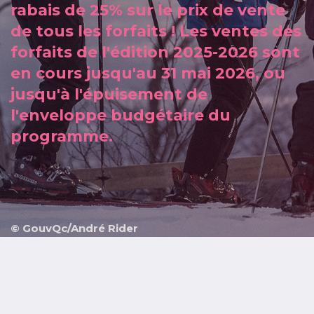
rabais de 25% sur le prix de vente
de tous les forfaits ! Les ventes des
forfaits de l'édition 2025-2026 sont
en cours jusqu'au 31 mai 2026, ou
jusqu'à l'épuisement de
l'enveloppe budgétaire du
programme.
© GouvQc/André Rider