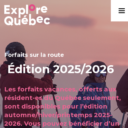
Forfaits sur la route
Édition 2025/2026
Les forfaits vacances, offerts aux
résident-es du Québec seulement,
sont disponibles pour l’édition
automne/hiver/printemps 2025-
2026. Vous pouvez bénéficier d’un