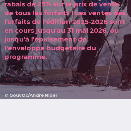
rabais de 25% sur le prix de vente
de tous les forfaits ! Les ventes des
forfaits de l'édition 2025-2026 sont
en cours jusqu'au 31 mai 2026, ou
jusqu'à l'épuisement de
l'enveloppe budgétaire du
programme.
© GouvQc/André Rider