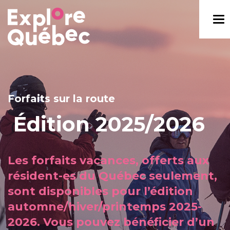
Forfaits sur la route
Édition 2025/2026
Les forfaits vacances, offerts aux
résident-es du Québec seulement,
sont disponibles pour l’édition
automne/hiver/printemps 2025-
2026. Vous pouvez bénéficier d’un