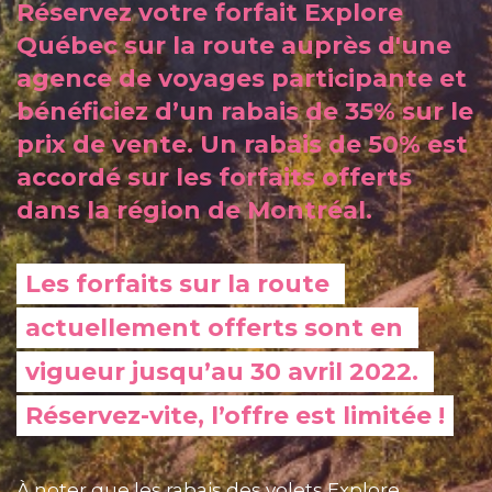
Réservez votre forfait Explore
Québec sur la route auprès d'une
agence de voyages participante et
bénéficiez d’un rabais de 35% sur le
prix de vente. Un rabais de 50% est
accordé sur les forfaits offerts
dans la région de Montréal.
Les forfaits sur la route 
actuellement offerts sont en 
vigueur jusqu’au 30 avril 2022. 
Réservez-vite, l’offre est limitée !
À noter que les rabais des volets Explore