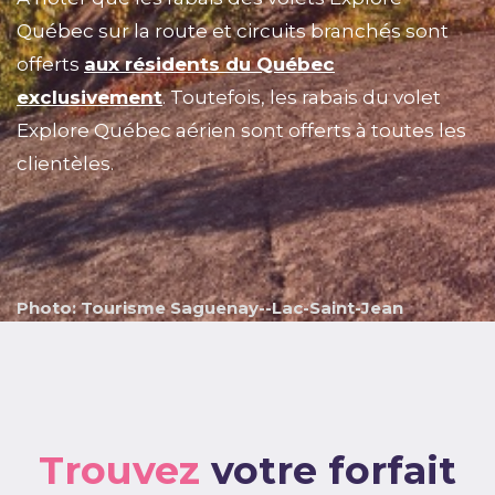
Québec sur la route et circuits branchés sont
offerts
aux résidents du Québec
exclusivement
. Toutefois, les rabais du volet
Explore Québec aérien sont offerts à toutes les
clientèles.
Photo: Tourisme Saguenay--Lac-Saint-Jean
Trouvez
votre forfait