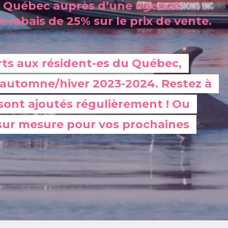
re Québec auprès d’une agence
n rabais de 25% sur le prix de vente.
erts aux résident-es du Québec, 
n automne/hiver 2023-2024. Restez à 
 sont ajoutés régulièrement ! Ou 
ur mesure pour vos prochaines 