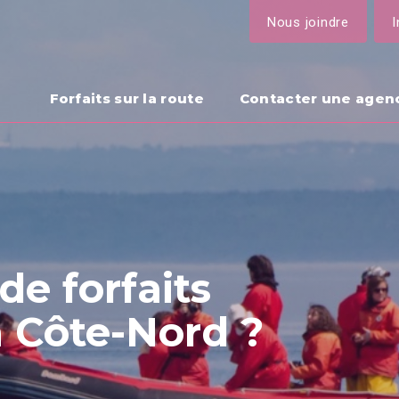
Nous joindre
I
Forfaits sur la route
Contacter une agen
de forfaits
a Côte-Nord ?