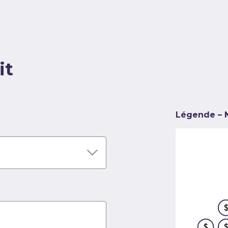
it
Légende – N