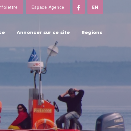
nfolettre
Espace Agence
EN
ce
Annoncer sur ce site
Régions